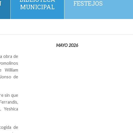
N
FESTEJOS
MUNICIPAL
MAYO 2026
la obra de
yomolinos
e William
Alonso de
re sin que
 Ferrandis,
, Yeshica
cogida de