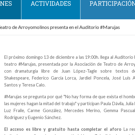
ONES
ACTIVIDADES
PARTICIPACIÓ
Teatro de Arroyomolinos presenta en el Auditorio #Marujas
El próximo domingo 13 de diciembre a las 19:00h. llega al Auditorio 
teatro #Marujas, presentada por la Asociación de Teatro de Arro
con dramaturgia libre de Juan López-Tagle sobre textos d
Shakespeare, Federico García Lorca, Jardiel Poncela, José Luis 
Santos y Teresa Calo.
#Marujas se pregunta por qué "No hay forma de que exista el homb
las mujeres hagan la mitad del trabajo" y participan Paula Dávila, Julia
Luz Fraile, Carme González, Mercedes Merino, Gemma Pascual
Rodríguez y Eugenio Sánchez.
El acceso es libre y gratuito hasta completar el aforo
La re