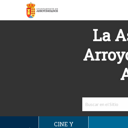
La A
Arroy
A
CINE Y