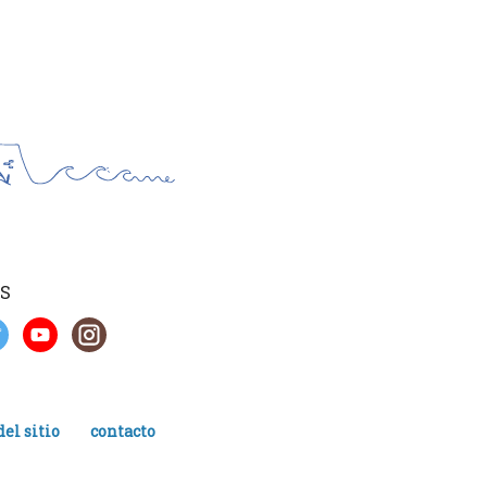
S
el sitio
contacto