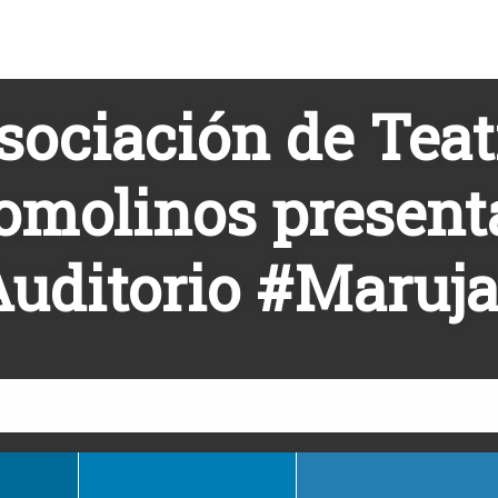
sociación de Teat
omolinos presenta
uditorio #Maruj