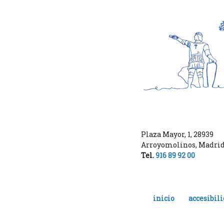
Plaza Mayor, 1
,
28939
Arroyomolinos
,
Madri
Tel.
916 89 92 00
inicio
accesibil