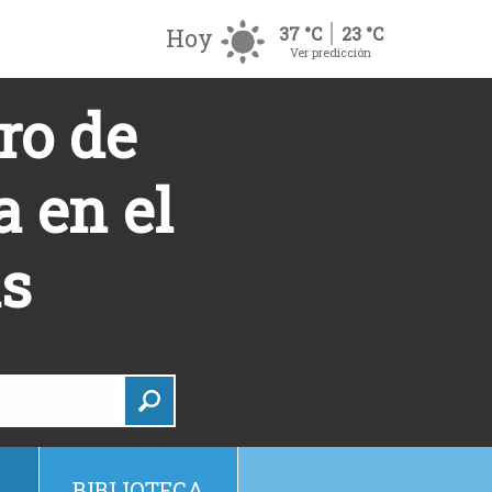
Hoy
37 °C
23 °C
Ver predicción
ro de
 en el
as
BIBLIOTECA