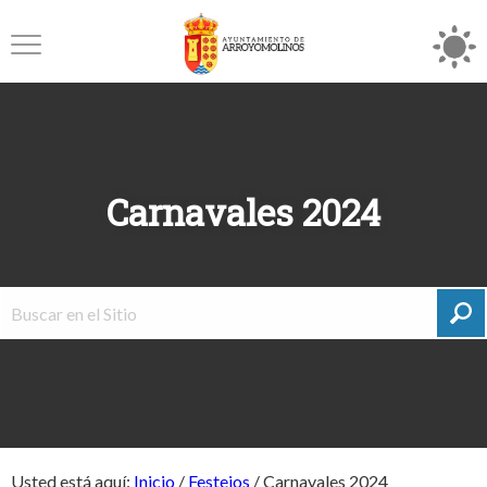
Carnavales 2024
Usted está aquí:
Inicio
/
Festejos
/
Carnavales 2024