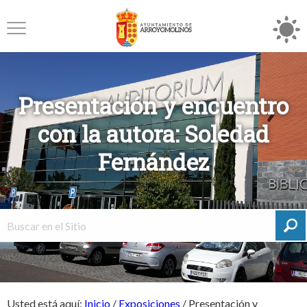
Presentación y encuentro
con la autora: Soledad
Fernández
Usted está aquí:
Inicio
/
Exposiciones
/
Presentación y