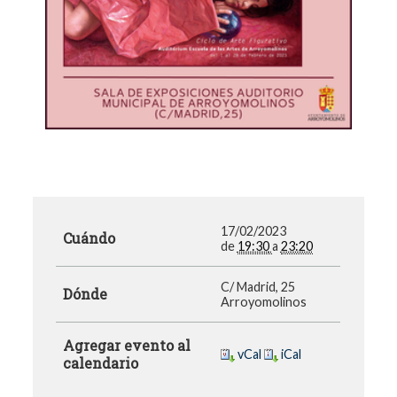
17/02/2023
Cuándo
de
19:30
a
23:20
C/ Madrid, 25
Dónde
Arroyomolinos
Agregar evento al
vCal
iCal
calendario