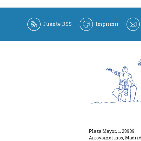
Fuente RSS
Imprimir
Plaza Mayor, 1
,
28939
Arroyomolinos
,
Madri