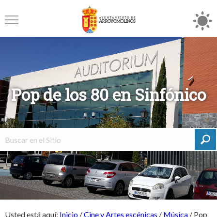
Pop de los 80 en Sinfónico
Usted está aquí:
Inicio
/
Cine y Artes escénicas
/
Música
/
Pop