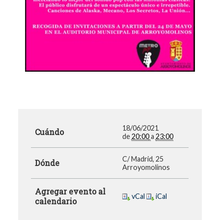
18/06/2021
Cuándo
de
20:00
a
23:00
C/ Madrid, 25
Dónde
Arroyomolinos
Agregar evento al
vCal
iCal
calendario