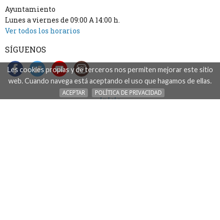
Ayuntamiento
Lunes a viernes de 09:00 A 14:00 h.
Ver todos los horarios
SÍGUENOS
Les cookies propias y de terceros nos permiten mejorar este sitio
web. Cuando navega está aceptando el uso que hagamos de ellas.
ACEPTAR
POLÍTICA DE PRIVACIDAD
inicio
accesibilidad
aviso legal: acceso, uso y tratamiento de datos
mapa del sitio
contacto