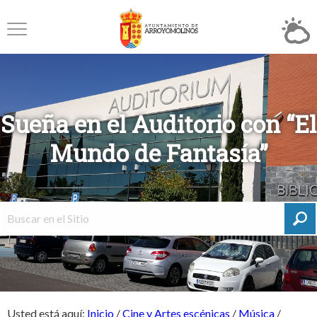
Sueña en el Auditorio con “El
Mundo de Fantasía”
Usted está aquí:
Inicio
/
Cine y Artes escénicas
/
Música
/