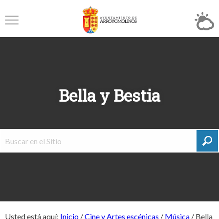
Bella y Bestia
Usted está aquí:
Inicio
/
Cine y Artes escénicas
/
Música
/
Bella