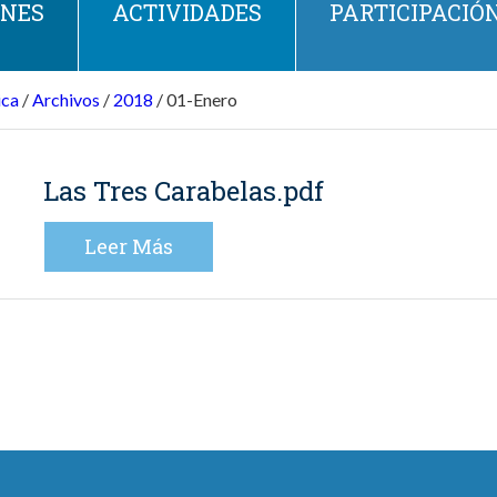
ONES
ACTIVIDADES
PARTICIPACIÓ
ca
/
Archivos
/
2018
/
01-Enero
Las Tres Carabelas.pdf
Leer Más