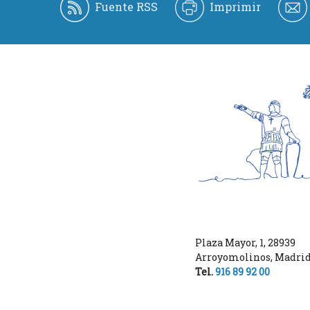
Fuente RSS
Imprimir
Plaza Mayor, 1
,
28939
Arroyomolinos
,
Madri
Tel.
916 89 92 00