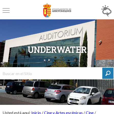
UNDERWATER
Usted está aquí:
Inicio
/
Cine y Artes escénicas
/
Cine
/