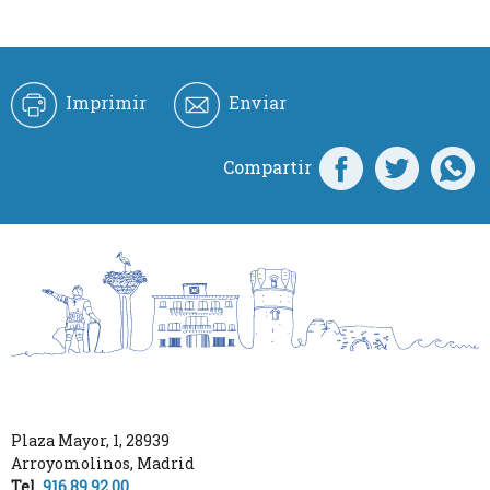
Imprimir
Enviar
Compartir
Plaza Mayor, 1
,
28939
Arroyomolinos
,
Madrid
Tel.
916 89 92 00