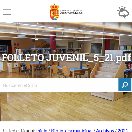
FOLLETO JUVENIL_5_21.pdf
Usted está aquí:
Inicio
/
Biblioteca municipal
/
Archivos
/
2021