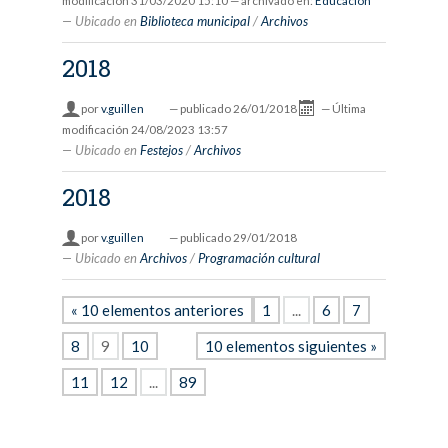
modificación
31/03/2020 15:10
— archivado en:
Educación
Ubicado en
Biblioteca municipal
/
Archivos
2018
por
v.guillen
—
publicado
26/01/2018
—
Última
modificación
24/08/2023 13:57
Ubicado en
Festejos
/
Archivos
2018
por
v.guillen
—
publicado
29/01/2018
Ubicado en
Archivos
/
Programación cultural
« 10 elementos anteriores
1
...
6
7
8
9
10
10 elementos siguientes »
11
12
...
89