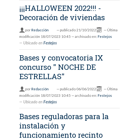
¡¡¡HALLOWEEN 2022!!! -
Decoración de viviendas
por
Redacción
—
publicado
21/10/2022
—
Última
modificación
18/07/2023 10:45
— archivado en:
Festejos
Ubicado en
Festejos
Bases y convocatoria IX
concurso " NOCHE DE
ESTRELLAS"
por
Redacción
—
publicado
06/06/2022
—
Última
modificación
18/07/2023 10:45
— archivado en:
Festejos
Ubicado en
Festejos
Bases reguladoras para la
instalación y
funcionamiento recinto