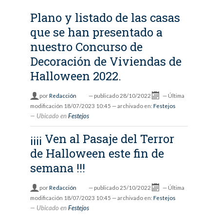
Plano y listado de las casas
que se han presentado a
nuestro Concurso de
Decoración de Viviendas de
Halloween 2022.
por
Redacción
—
publicado
28/10/2022
—
Última
modificación
18/07/2023 10:45
— archivado en:
Festejos
Ubicado en
Festejos
¡¡¡¡ Ven al Pasaje del Terror
de Halloween este fin de
semana !!!
por
Redacción
—
publicado
25/10/2022
—
Última
modificación
18/07/2023 10:45
— archivado en:
Festejos
Ubicado en
Festejos