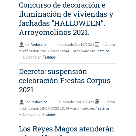
Concurso de decoración e
iluminación de viviendas y
fachadas “HALLOWEEN”.
Arroyomolinos 2021.
por
Redacción
—
publicado
21/10/2021
—
Última
modificación
18/07/2023 10:44
— archivado en:
Festejos
Ubicado en
Festejos
Decreto: suspensión
celebración Fiestas Corpus
2021
por
Redacción
—
publicado
18/05/2021
—
Última
modificación
18/07/2023 10:44
— archivado en:
Festejos
Ubicado en
Festejos
Los Reyes Magos atenderán