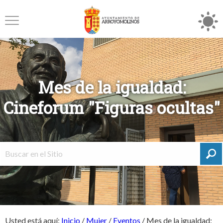
Mes de la igualdad:
Cineforum "Figuras ocultas"
Usted está aquí:
Inicio
/
Mujer
/
Eventos
/
Mes de la igualdad: