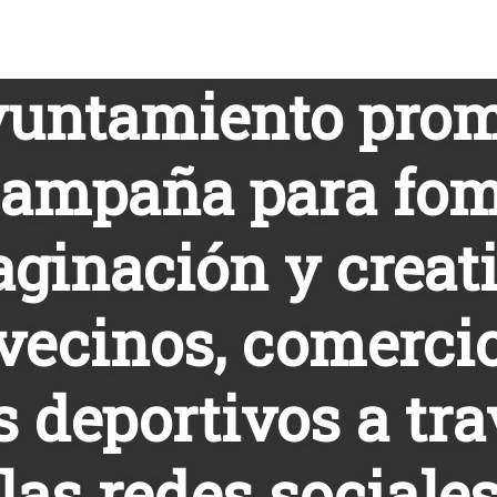
yuntamiento pro
campaña para fom
aginación y creat
vecinos, comerci
s deportivos a tra
las redes sociale