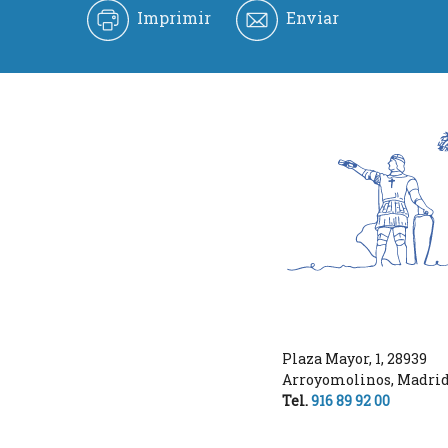
Imprimir
Enviar
Plaza Mayor, 1
,
28939
Arroyomolinos
,
Madri
Tel.
916 89 92 00