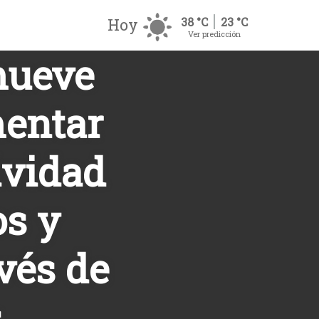
Hoy
38 °C
23 °C
Ver predicción
mueve
entar
ividad
os y
vés de
s