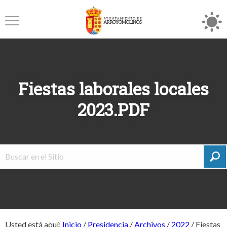
Fiestas laborales locales
2023.PDF
Usted está aquí:
Inicio
/
Presidencia
/
Archivos
/
2022
/
Fiestas