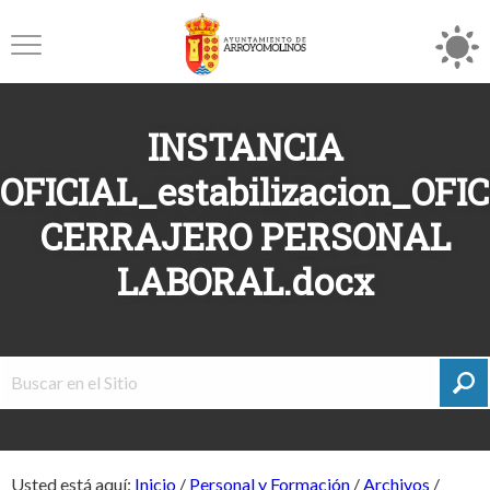
INSTANCIA
OFICIAL_estabilizacion_OFI
CERRAJERO PERSONAL
LABORAL.docx
Usted está aquí:
Inicio
/
Personal y Formación
/
Archivos
/