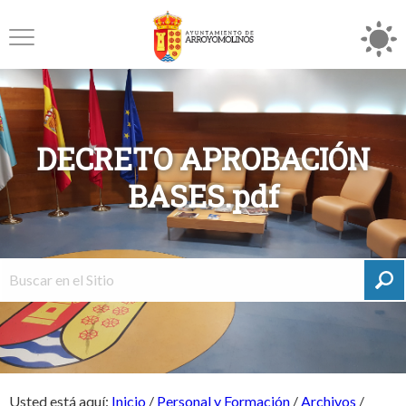
DECRETO APROBACIÓN
BASES.pdf
Usted está aquí:
Inicio
/
Personal y Formación
/
Archivos
/