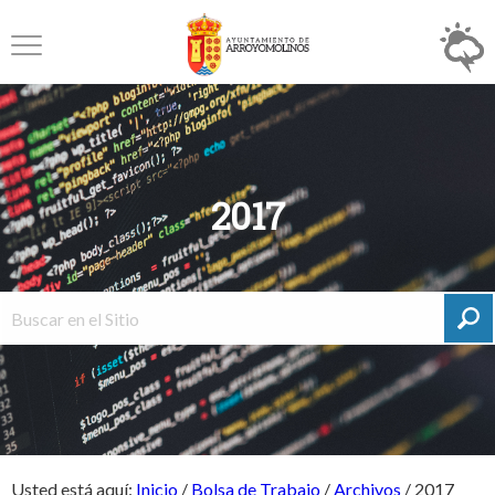
2017
Usted está aquí:
Inicio
/
Bolsa de Trabajo
/
Archivos
/
2017