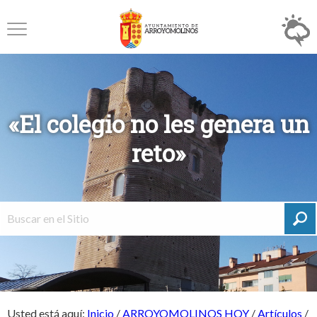
«El colegio no les genera un
reto»
Usted está aquí:
Inicio
/
ARROYOMOLINOS HOY
/
Artículos
/