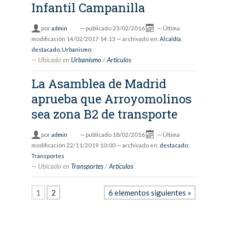
Infantil Campanilla
por
admin
—
publicado
23/02/2016
—
Última
modificación
14/02/2017 14:13
— archivado en:
Alcaldía
,
destacado
,
Urbanismo
Ubicado en
Urbanismo
/
Artículos
La Asamblea de Madrid
aprueba que Arroyomolinos
sea zona B2 de transporte
por
admin
—
publicado
18/02/2016
—
Última
modificación
22/11/2019 10:00
— archivado en:
destacado
,
Transportes
Ubicado en
Transportes
/
Artículos
1
2
6 elementos siguientes »