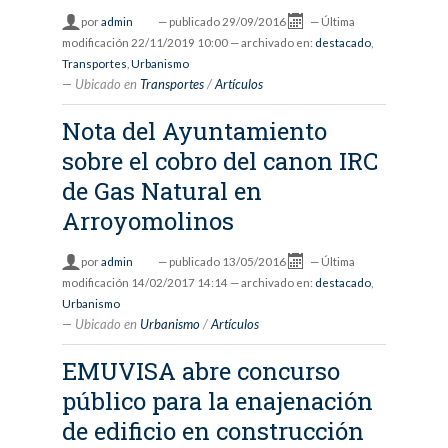
por
admin
—
publicado
29/09/2016
—
Última
modificación
22/11/2019 10:00
— archivado en:
destacado
,
Transportes
,
Urbanismo
Ubicado en
Transportes
/
Artículos
Nota del Ayuntamiento
sobre el cobro del canon IRC
de Gas Natural en
Arroyomolinos
por
admin
—
publicado
13/05/2016
—
Última
modificación
14/02/2017 14:14
— archivado en:
destacado
,
Urbanismo
Ubicado en
Urbanismo
/
Artículos
EMUVISA abre concurso
público para la enajenación
de edificio en construcción