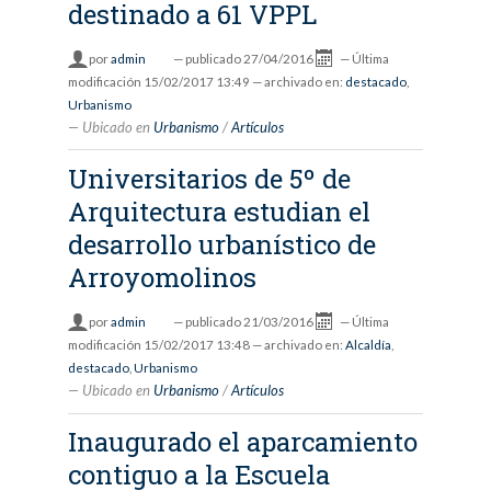
destinado a 61 VPPL
por
admin
—
publicado
27/04/2016
—
Última
modificación
15/02/2017 13:49
— archivado en:
destacado
,
Urbanismo
Ubicado en
Urbanismo
/
Artículos
Universitarios de 5º de
Arquitectura estudian el
desarrollo urbanístico de
Arroyomolinos
por
admin
—
publicado
21/03/2016
—
Última
modificación
15/02/2017 13:48
— archivado en:
Alcaldía
,
destacado
,
Urbanismo
Ubicado en
Urbanismo
/
Artículos
Inaugurado el aparcamiento
contiguo a la Escuela