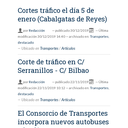
Cortes tráfico el día 5 de
enero (Cabalgatas de Reyes)
por
Redacción
—
publicado
30/12/2019
—
Última
modificación
30/12/2019 14:40
— archivado en:
Transportes
,
destacado
Ubicado en
Transportes
/
Artículos
Corte de tráfico en C/
Serranillos - C/ Bilbao
por
Redacción
—
publicado
22/11/2019
—
Última
modificación
22/11/2019 10:12
— archivado en:
Transportes
,
destacado
Ubicado en
Transportes
/
Artículos
El Consorcio de Transportes
incorpora nuevos autobuses