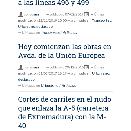
a las líneas 496 y 499
por
admin
—
publicado
07/02/2017
—
Última
modificación
22/11/2019 10:00
— archivado en:
Transportes
,
Urbanismo
,
destacado
Ubicado en
Transportes
/
Artículos
Hoy comienzan las obras en
Avda. de la Unión Europea
por
admin
—
publicado
29/12/2016
—
Última
modificación
01/05/2017 18:17
— archivado en:
Urbanismo
,
destacado
Ubicado en
Urbanismo
/
Artículos
Cortes de carriles en el nudo
que enlaza la A-5 (carretera
de Extremadura) con la M-
40