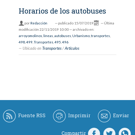
Horarios de los autobuses
por
Redacción
—
publicado
15/07/2019
—
Última
modificación
22/11/2019 10:00
— archivado en:
arroyomolinos
,
lineas
,
autobuses
,
Urbanismo
,
transportes
,
498
,
499
,
Transportes
,
495
,
496
Ubicado en
Transportes
/
Artículos
Fuente RSS
Imprimir
Enviar
Compartir