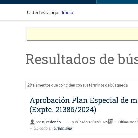
Usted está aquí:
Inicio
Resultados de bú
29
elementos que coinciden con sus términos de búsqueda
Aprobación Plan Especial de me
(Expte. 21386/2024)
por
mj.redondo
—
publicado
16/09/2025
—
Última modi
Ubicado en
Urbanismo