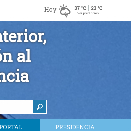
Hoy
37 °C
23 °C
Ver predicción
erior,
n al
ncia
PORTAL
PRESIDENCIA