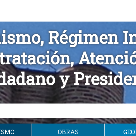
ismo, Régimen Int
tratación, Atenció
dadano y Preside
ISMO
OBRAS
GEO