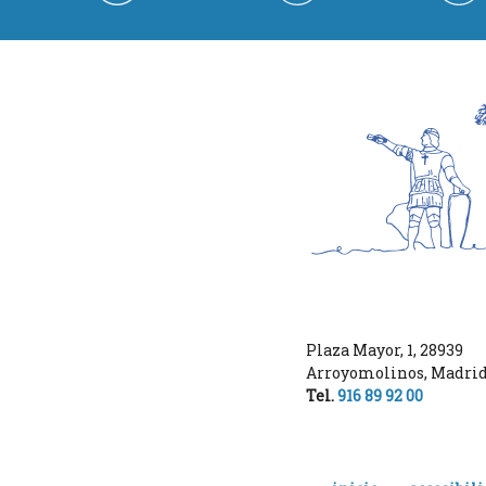
Plaza Mayor, 1
,
28939
Arroyomolinos
,
Madri
Tel.
916 89 92 00