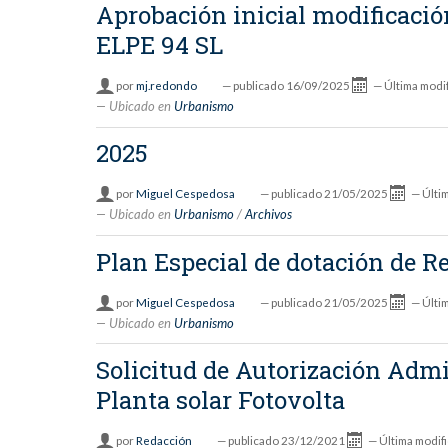
Aprobación inicial modificac
ELPE 94 SL
por
mj.redondo
—
publicado
16/09/2025
—
Última modi
Ubicado en
Urbanismo
2025
por
Miguel Cespedosa
—
publicado
21/05/2025
—
Últi
Ubicado en
Urbanismo
/
Archivos
Plan Especial de dotación de R
por
Miguel Cespedosa
—
publicado
21/05/2025
—
Últi
Ubicado en
Urbanismo
Solicitud de Autorización Admi
Planta solar Fotovolta
por
Redacción
—
publicado
23/12/2021
—
Última modif