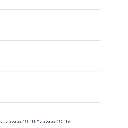
mo
,
transportes
,
498
,
499
,
Transportes
,
495
,
496