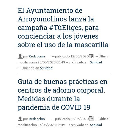
El Ayuntamiento de
Arroyomolinos lanza la
campaña #TúEliges, para
concienciar a los jóvenes
sobre el uso de la mascarilla
por
Redacción
—
publicado
12/08/2020
—
Última
modificación
25/08/2023 08:49
— archivado en:
Sanidad
Ubicado en
Sanidad
Guía de buenas prácticas en
centros de adorno corporal.
Medidas durante la
pandemia de COVID‐19
por
Redacción
—
publicado
22/06/2020
—
Última
modificación
25/08/2023 08:49
— archivado en:
Sanidad