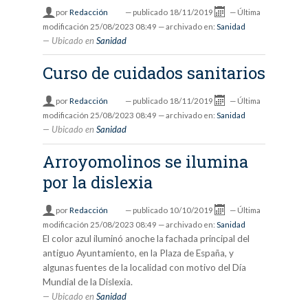
por
Redacción
—
publicado
18/11/2019
—
Última
modificación
25/08/2023 08:49
— archivado en:
Sanidad
Ubicado en
Sanidad
Curso de cuidados sanitarios
por
Redacción
—
publicado
18/11/2019
—
Última
modificación
25/08/2023 08:49
— archivado en:
Sanidad
Ubicado en
Sanidad
Arroyomolinos se ilumina
por la dislexia
por
Redacción
—
publicado
10/10/2019
—
Última
modificación
25/08/2023 08:49
— archivado en:
Sanidad
El color azul iluminó anoche la fachada principal del
antiguo Ayuntamiento, en la Plaza de España, y
algunas fuentes de la localidad con motivo del Día
Mundial de la Dislexia.
Ubicado en
Sanidad