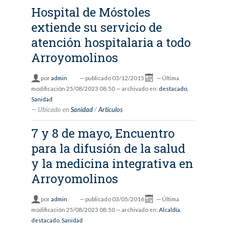
Hospital de Móstoles
extiende su servicio de
atención hospitalaria a todo
Arroyomolinos
por
admin
—
publicado
03/12/2015
—
Última
modificación
25/08/2023 08:50
— archivado en:
destacado
,
Sanidad
Ubicado en
Sanidad
/
Artículos
7 y 8 de mayo, Encuentro
para la difusión de la salud
y la medicina integrativa en
Arroyomolinos
por
admin
—
publicado
03/05/2016
—
Última
modificación
25/08/2023 08:50
— archivado en:
Alcaldía
,
destacado
,
Sanidad