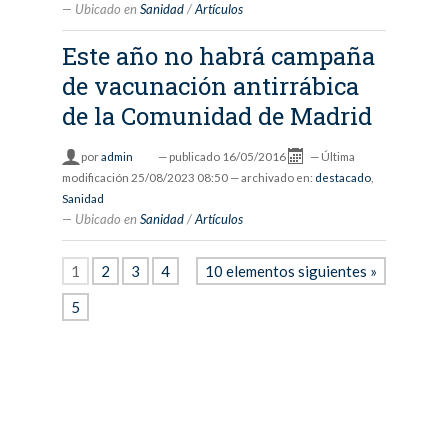
Ubicado en
Sanidad
/
Artículos
Este año no habrá campaña
de vacunación antirrábica
de la Comunidad de Madrid
por
admin
—
publicado
16/05/2016
—
Última
modificación
25/08/2023 08:50
— archivado en:
destacado
,
Sanidad
Ubicado en
Sanidad
/
Artículos
1
2
3
4
10 elementos siguientes »
5