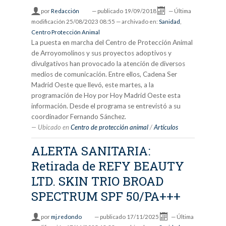
por
Redacción
—
publicado
19/09/2018
—
Última
modificación
25/08/2023 08:55
— archivado en:
Sanidad
,
Centro Protección Animal
La puesta en marcha del Centro de Protección Animal
de Arroyomolinos y sus proyectos adoptivos y
divulgativos han provocado la atención de diversos
medios de comunicación. Entre ellos, Cadena Ser
Madrid Oeste que llevó, este martes, a la
programación de Hoy por Hoy Madrid Oeste esta
información. Desde el programa se entrevistó a su
coordinador Fernando Sánchez.
Ubicado en
Centro de protección animal
/
Artículos
ALERTA SANITARIA:
Retirada de REFY BEAUTY
LTD. SKIN TRIO BROAD
SPECTRUM SPF 50/PA+++
por
mj.redondo
—
publicado
17/11/2025
—
Última