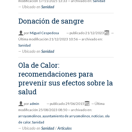
modificación
17/11/2025 13:33
— archivado en:
Sanidad
Ubicado en
Sanidad
Donación de sangre
por
Miguel Cespedosa
—
publicado
21/12/2023
—
Última modificación
21/12/2023 10:56
— archivado en:
Sanidad
Ubicado en
Sanidad
Ola de Calor:
recomendaciones para
prevenir sus efectos sobre la
salud
por
admin
—
publicado
29/06/2015
—
Última
modificación
25/08/2023 08:50
— archivado en:
arroyomolinos
,
ayuntamiento de arryomolinos
,
noticias
,
ola
de calor
,
Sanidad
Ubicado en
Sanidad
/
Artículos