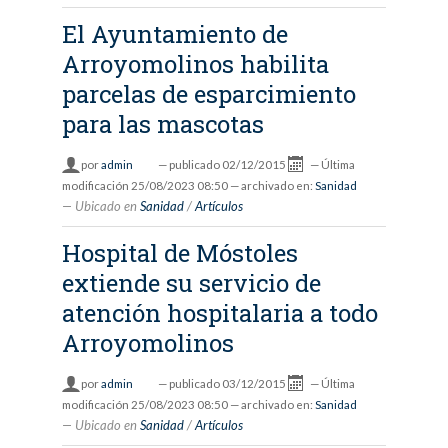
El Ayuntamiento de
Arroyomolinos habilita
parcelas de esparcimiento
para las mascotas
por
admin
—
publicado
02/12/2015
—
Última
modificación
25/08/2023 08:50
— archivado en:
Sanidad
Ubicado en
Sanidad
/
Artículos
Hospital de Móstoles
extiende su servicio de
atención hospitalaria a todo
Arroyomolinos
por
admin
—
publicado
03/12/2015
—
Última
modificación
25/08/2023 08:50
— archivado en:
Sanidad
Ubicado en
Sanidad
/
Artículos