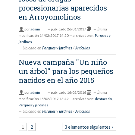
procesionarias aparecidos
en Arroyomolinos
por
admin
—
publicado
26/01/2017
—
Última
modificación
14/02/2017 14:20
— archivado en:
Parques y
jardines
Ubicado en
Parques y jardines
/
Artículos
Nueva campaña "Un niño
un árbol" para los pequeños
nacidos en el año 2015
por
admin
—
publicado
16/02/2016
—
Última
modificación
15/02/2017 13:49
— archivado en:
destacado
,
Parques y jardines
Ubicado en
Parques y jardines
/
Artículos
1
2
3 elementos siguientes »