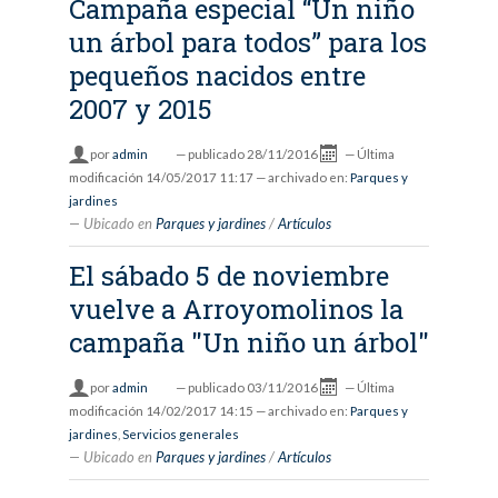
Campaña especial “Un niño
un árbol para todos” para los
pequeños nacidos entre
2007 y 2015
por
admin
—
publicado
28/11/2016
—
Última
modificación
14/05/2017 11:17
— archivado en:
Parques y
jardines
Ubicado en
Parques y jardines
/
Artículos
El sábado 5 de noviembre
vuelve a Arroyomolinos la
campaña "Un niño un árbol"
por
admin
—
publicado
03/11/2016
—
Última
modificación
14/02/2017 14:15
— archivado en:
Parques y
jardines
,
Servicios generales
Ubicado en
Parques y jardines
/
Artículos