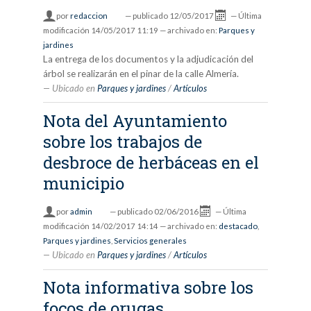
por
redaccion
—
publicado
12/05/2017
—
Última
modificación
14/05/2017 11:19
— archivado en:
Parques y
jardines
La entrega de los documentos y la adjudicación del
árbol se realizarán en el pinar de la calle Almería.
Ubicado en
Parques y jardines
/
Artículos
Nota del Ayuntamiento
sobre los trabajos de
desbroce de herbáceas en el
municipio
por
admin
—
publicado
02/06/2016
—
Última
modificación
14/02/2017 14:14
— archivado en:
destacado
,
Parques y jardines
,
Servicios generales
Ubicado en
Parques y jardines
/
Artículos
Nota informativa sobre los
focos de orugas