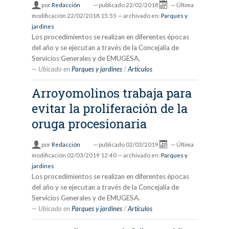
por
Redacción
—
publicado
22/02/2018
—
Última
modificación
22/02/2018 15:55
— archivado en:
Parques y
jardines
Los procedimientos se realizan en diferentes épocas
del año y se ejecutan a través de la Concejalía de
Servicios Generales y de EMUGESA.
Ubicado en
Parques y jardines
/
Artículos
Arroyomolinos trabaja para
evitar la proliferación de la
oruga procesionaria
por
Redacción
—
publicado
02/03/2019
—
Última
modificación
02/03/2019 12:40
— archivado en:
Parques y
jardines
Los procedimientos se realizan en diferentes épocas
del año y se ejecutan a través de la Concejalía de
Servicios Generales y de EMUGESA.
Ubicado en
Parques y jardines
/
Artículos