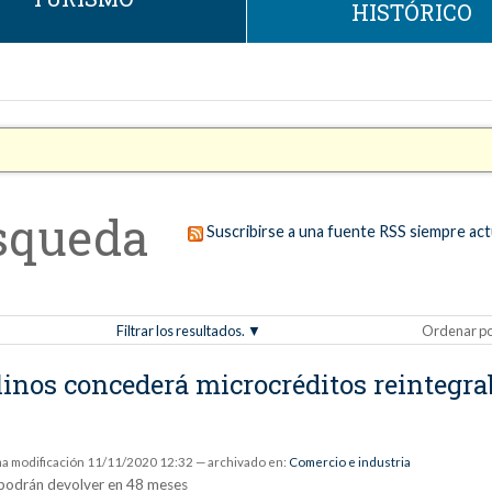
HISTÓRICO
squeda
Suscribirse a una fuente RSS siempre act
Filtrar los resultados.
Ordenar p
nos concederá microcréditos reintegrab
ma modificación
11/11/2020 12:32
— archivado en:
Comercio e industria
 podrán devolver en 48 meses