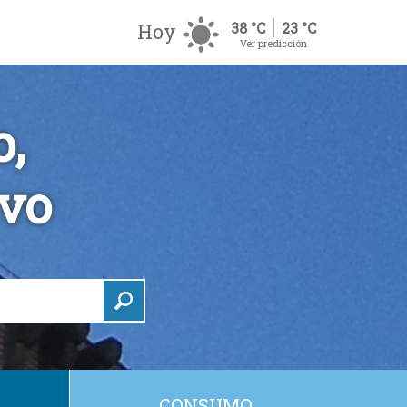
Hoy
38 °C
23 °C
Ver predicción
,
ivo
CONSUMO