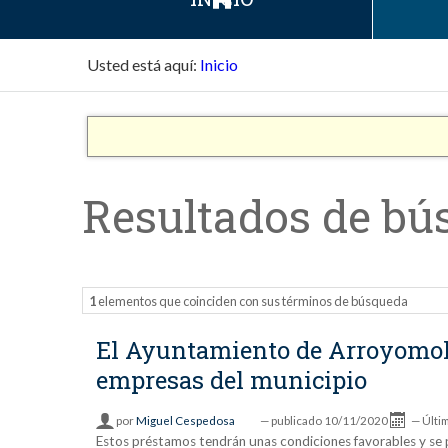
Usted está aquí:
Inicio
Resultados de bú
1
elementos que coinciden con sus términos de búsqueda
El Ayuntamiento de Arroyomoli
empresas del municipio
por
Miguel Cespedosa
—
publicado
10/11/2020
—
Últi
Estos préstamos tendrán unas condiciones favorables y se