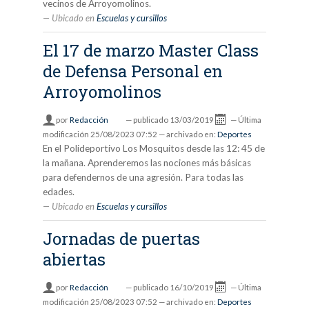
vecinos de Arroyomolinos.
Ubicado en
Escuelas y cursillos
El 17 de marzo Master Class
de Defensa Personal en
Arroyomolinos
por
Redacción
—
publicado
13/03/2019
—
Última
modificación
25/08/2023 07:52
— archivado en:
Deportes
En el Polideportivo Los Mosquitos desde las 12: 45 de
la mañana. Aprenderemos las nociones más básicas
para defendernos de una agresión. Para todas las
edades.
Ubicado en
Escuelas y cursillos
Jornadas de puertas
abiertas
por
Redacción
—
publicado
16/10/2019
—
Última
modificación
25/08/2023 07:52
— archivado en:
Deportes