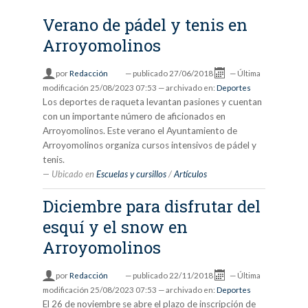
Verano de pádel y tenis en
Arroyomolinos
por
Redacción
—
publicado
27/06/2018
—
Última
modificación
25/08/2023 07:53
— archivado en:
Deportes
Los deportes de raqueta levantan pasiones y cuentan
con un importante número de aficionados en
Arroyomolinos. Este verano el Ayuntamiento de
Arroyomolinos organiza cursos intensivos de pádel y
tenis.
Ubicado en
Escuelas y cursillos
/
Artículos
Diciembre para disfrutar del
esquí y el snow en
Arroyomolinos
por
Redacción
—
publicado
22/11/2018
—
Última
modificación
25/08/2023 07:53
— archivado en:
Deportes
El 26 de noviembre se abre el plazo de inscripción de