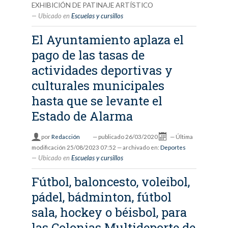
EXHIBICIÓN DE PATINAJE ARTÍSTICO
Ubicado en
Escuelas y cursillos
El Ayuntamiento aplaza el
pago de las tasas de
actividades deportivas y
culturales municipales
hasta que se levante el
Estado de Alarma
por
Redacción
—
publicado
26/03/2020
—
Última
modificación
25/08/2023 07:52
— archivado en:
Deportes
Ubicado en
Escuelas y cursillos
Fútbol, baloncesto, voleibol,
pádel, bádminton, fútbol
sala, hockey o béisbol, para
las Colonias Multideporte de