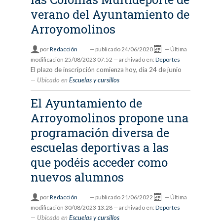
verano del Ayuntamiento de
Arroyomolinos
por
Redacción
—
publicado
24/06/2020
—
Última
modificación
25/08/2023 07:52
— archivado en:
Deportes
El plazo de inscripción comienza hoy, día 24 de junio
Ubicado en
Escuelas y cursillos
El Ayuntamiento de
Arroyomolinos propone una
programación diversa de
escuelas deportivas a las
que podéis acceder como
nuevos alumnos
por
Redacción
—
publicado
21/06/2022
—
Última
modificación
30/08/2023 13:28
— archivado en:
Deportes
Ubicado en
Escuelas y cursillos