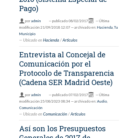
Pago)
por
admin
—
publicado
08/02/2017
—
Última
modificación
21/09/2018 12:07
— archivado en:
Hacienda
,
Tu
Municipio
Ubicado en
Hacienda
/
Artículos
Entrevista al Concejal de
Comunicación por el
Protocolo de Transparencia
(Cadena SER Madrid Oeste)
por
admin
—
publicado
07/02/2017
—
Última
modificación
25/08/2023 08:34
— archivado en:
Audio
,
Comunicación
Ubicado en
Comunicación
/
Artículos
Así son los Presupuestos
Generales de 2017 de