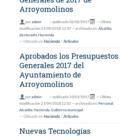
Arroyomolinos
por
admin
—
publicado
02/02/2017
—
Última
modificación
21/09/2018 12:07
— archivado en:
Alcaldía
,
destacado
,
Hacienda
Ubicado en
Hacienda
/
Artículos
Aprobados los Presupuestos
Generales 2017 del
Ayuntamiento de
Arroyomolinos
por
admin
—
publicado
30/01/2017
—
Última
modificación
21/09/2018 12:07
— archivado en:
Personal
,
Alcaldía
,
Hacienda
,
Gobierno municipal
Ubicado en
Hacienda
/
Artículos
Nuevas Tecnologías