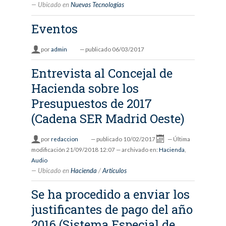
Ubicado en
Nuevas Tecnologías
Eventos
por
admin
—
publicado
06/03/2017
Entrevista al Concejal de
Hacienda sobre los
Presupuestos de 2017
(Cadena SER Madrid Oeste)
por
redaccion
—
publicado
10/02/2017
—
Última
modificación
21/09/2018 12:07
— archivado en:
Hacienda
,
Audio
Ubicado en
Hacienda
/
Artículos
Se ha procedido a enviar los
justificantes de pago del año
2016 (Sistema Especial de