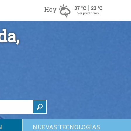
Hoy
37 °C
23 °C
Ver predicción
da,
N
NUEVAS TECNOLOGÍAS