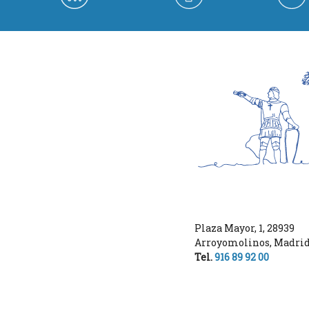
Plaza Mayor, 1
,
28939
Arroyomolinos
,
Madri
Tel.
916 89 92 00