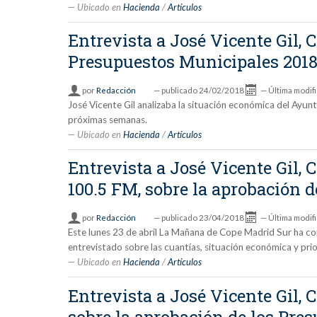
Ubicado en
Hacienda
/
Artículos
Entrevista a José Vicente Gil, 
Presupuestos Municipales 201
por
Redacción
—
publicado
24/02/2018
—
Última modif
José Vicente Gil analizaba la situación económica del Ayu
próximas semanas.
Ubicado en
Hacienda
/
Artículos
Entrevista a José Vicente Gil,
100.5 FM, sobre la aprobación 
por
Redacción
—
publicado
23/04/2018
—
Última modif
Este lunes 23 de abril La Mañana de Cope Madrid Sur ha co
entrevistado sobre las cuantías, situación económica y pr
Ubicado en
Hacienda
/
Artículos
Entrevista a José Vicente Gil,
sobre la aprobación de los Pre