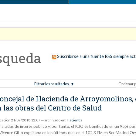
squeda
Suscribirse a una fuente RSS siempre act
Filtrar los resultados.
Ordenar p
 Concejal de Hacienda de Arroyomolinos, 
n las obras del Centro de Salud
icación
21/09/2018 12:07
— archivado en:
Hacienda
radas de interés público y, por tanto, el ICIO es bonificado en un 95% para 
 Vicente Gil lo explicaba en los últimos días en el 102,3 FM en Ser Madrid Oe