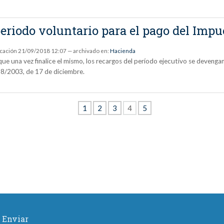
 periodo voluntario para el pago del Imp
icación
21/09/2018 12:07
— archivado en:
Hacienda
e una vez finalice el mismo, los recargos del período ejecutivo se devengan 
 58/2003, de 17 de diciembre.
1
2
3
4
5
Enviar