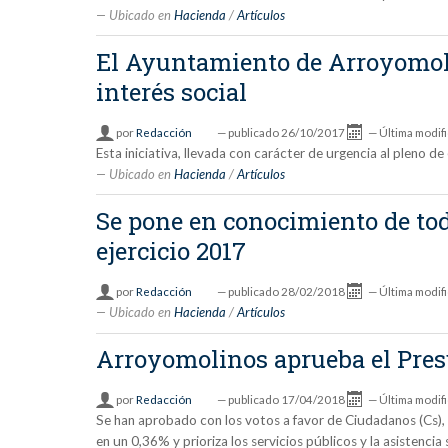
Ubicado en
Hacienda
/
Artículos
El Ayuntamiento de Arroyomolin
interés social
por
Redacción
—
publicado
26/10/2017
—
Última modif
Esta iniciativa, llevada con carácter de urgencia al pleno 
Ubicado en
Hacienda
/
Artículos
Se pone en conocimiento de tod
ejercicio 2017
por
Redacción
—
publicado
28/02/2018
—
Última modif
Ubicado en
Hacienda
/
Artículos
Arroyomolinos aprueba el Pres
por
Redacción
—
publicado
17/04/2018
—
Última modif
Se han aprobado con los votos a favor de Ciudadanos (Cs),
en un 0,36% y prioriza los servicios públicos y la asistencia 