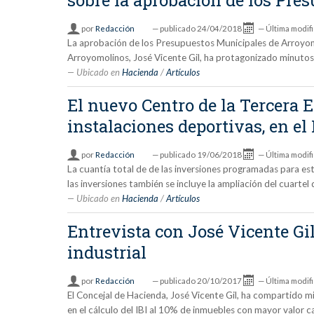
por
Redacción
—
publicado
24/04/2018
—
Última modif
La aprobación de los Presupuestos Municipales de Arroyom
Arroyomolinos, José Vicente Gil, ha protagonizado minutos
Ubicado en
Hacienda
/
Artículos
El nuevo Centro de la Tercera Ed
instalaciones deportivas, en el
por
Redacción
—
publicado
19/06/2018
—
Última modif
La cuantía total de de las inversiones programadas para e
las inversiones también se incluye la ampliación del cuartel d
Ubicado en
Hacienda
/
Artículos
Entrevista con José Vicente Gil
industrial
por
Redacción
—
publicado
20/10/2017
—
Última modif
El Concejal de Hacienda, José Vicente Gil, ha compartido mi
en el cálculo del IBI al 10% de inmuebles con mayor valor ca