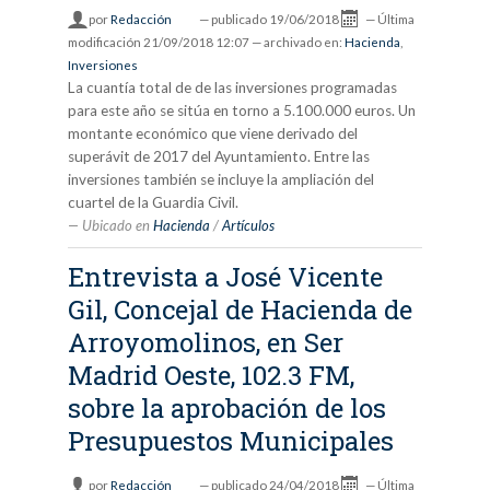
por
Redacción
—
publicado
19/06/2018
—
Última
modificación
21/09/2018 12:07
— archivado en:
Hacienda
,
Inversiones
La cuantía total de de las inversiones programadas
para este año se sitúa en torno a 5.100.000 euros. Un
montante económico que viene derivado del
superávit de 2017 del Ayuntamiento. Entre las
inversiones también se incluye la ampliación del
cuartel de la Guardia Civil.
Ubicado en
Hacienda
/
Artículos
Entrevista a José Vicente
Gil, Concejal de Hacienda de
Arroyomolinos, en Ser
Madrid Oeste, 102.3 FM,
sobre la aprobación de los
Presupuestos Municipales
por
Redacción
—
publicado
24/04/2018
—
Última