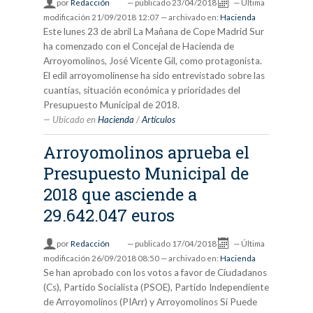
por
Redacción
—
publicado
23/04/2018
—
Última
modificación
21/09/2018 12:07
— archivado en:
Hacienda
Este lunes 23 de abril La Mañana de Cope Madrid Sur
ha comenzado con el Concejal de Hacienda de
Arroyomolinos, José Vicente Gil, como protagonista.
El edil arroyomolinense ha sido entrevistado sobre las
cuantías, situación económica y prioridades del
Presupuesto Municipal de 2018.
Ubicado en
Hacienda
/
Artículos
Arroyomolinos aprueba el
Presupuesto Municipal de
2018 que asciende a
29.642.047 euros
por
Redacción
—
publicado
17/04/2018
—
Última
modificación
26/09/2018 08:50
— archivado en:
Hacienda
Se han aprobado con los votos a favor de Ciudadanos
(Cs), Partido Socialista (PSOE), Partido Independiente
de Arroyomolinos (PIArr) y Arroyomolinos Si Puede