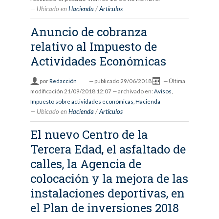
Ubicado en
Hacienda
/
Artículos
Anuncio de cobranza
relativo al Impuesto de
Actividades Económicas
por
Redacción
—
publicado
29/06/2018
—
Última
modificación
21/09/2018 12:07
— archivado en:
Avisos
,
Impuesto sobre actividades económicas
,
Hacienda
Ubicado en
Hacienda
/
Artículos
El nuevo Centro de la
Tercera Edad, el asfaltado de
calles, la Agencia de
colocación y la mejora de las
instalaciones deportivas, en
el Plan de inversiones 2018