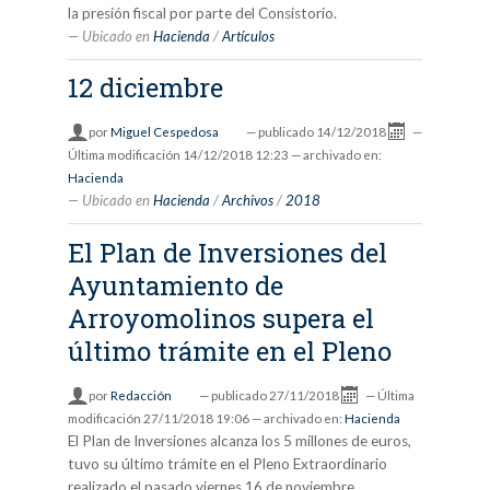
la presión fiscal por parte del Consistorio.
Ubicado en
Hacienda
/
Artículos
12 diciembre
por
Miguel Cespedosa
—
publicado
14/12/2018
—
Última modificación
14/12/2018 12:23
— archivado en:
Hacienda
Ubicado en
Hacienda
/
Archivos
/
2018
El Plan de Inversiones del
Ayuntamiento de
Arroyomolinos supera el
último trámite en el Pleno
por
Redacción
—
publicado
27/11/2018
—
Última
modificación
27/11/2018 19:06
— archivado en:
Hacienda
El Plan de Inversiones alcanza los 5 millones de euros,
tuvo su último trámite en el Pleno Extraordinario
realizado el pasado viernes 16 de noviembre.