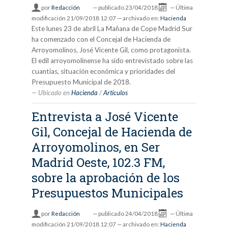
por
Redacción
—
publicado
23/04/2018
—
Última
modificación
21/09/2018 12:07
— archivado en:
Hacienda
Este lunes 23 de abril La Mañana de Cope Madrid Sur
ha comenzado con el Concejal de Hacienda de
Arroyomolinos, José Vicente Gil, como protagonista.
El edil arroyomolinense ha sido entrevistado sobre las
cuantías, situación económica y prioridades del
Presupuesto Municipal de 2018.
Ubicado en
Hacienda
/
Artículos
Entrevista a José Vicente
Gil, Concejal de Hacienda de
Arroyomolinos, en Ser
Madrid Oeste, 102.3 FM,
sobre la aprobación de los
Presupuestos Municipales
por
Redacción
—
publicado
24/04/2018
—
Última
modificación
21/09/2018 12:07
— archivado en:
Hacienda