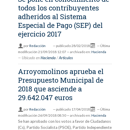
todos los contribuyentes
adheridos al Sistema
Especial de Pago (SEP) del
ejercicio 2017
por
Redacción
—
publicado
28/02/2018
—
Última
modificación
21/09/2018 12:07
— archivado en:
Hacienda
Ubicado en
Hacienda
/
Artículos
Arroyomolinos aprueba el
Presupuesto Municipal de
2018 que asciende a
29.642.047 euros
por
Redacción
—
publicado
17/04/2018
—
Última
modificación
26/09/2018 08:50
— archivado en:
Hacienda
Se han aprobado con los votos a favor de Ciudadanos
(Cs), Partido Socialista (PSOE), Partido Independiente