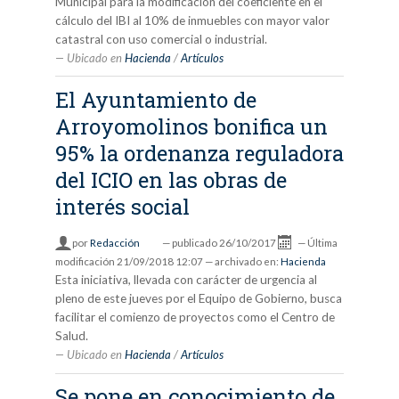
Municipal para la modificación del coeficiente en el
cálculo del IBI al 10% de inmuebles con mayor valor
catastral con uso comercial o industrial.
Ubicado en
Hacienda
/
Artículos
El Ayuntamiento de
Arroyomolinos bonifica un
95% la ordenanza reguladora
del ICIO en las obras de
interés social
por
Redacción
—
publicado
26/10/2017
—
Última
modificación
21/09/2018 12:07
— archivado en:
Hacienda
Esta iniciativa, llevada con carácter de urgencia al
pleno de este jueves por el Equipo de Gobierno, busca
facilitar el comienzo de proyectos como el Centro de
Salud.
Ubicado en
Hacienda
/
Artículos
Se pone en conocimiento de