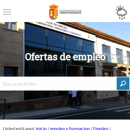
Ofertas de empleo
Usted está aquí:
Inicio
/
empleo y formacion
/
Empleo
/