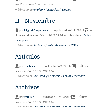
modificación
09/02/2024 11:52
Ubicado en
empleo y formacion
/
Empleo
11 - Noviembre
por
Miguel Cespedosa
—
publicado
06/11/2017
—
Última modificación
06/11/2017 09:24
— archivado en:
Bolsa
de empleo
Ubicado en
Archivos
/
Bolsa de empleo
/
2017
Artículos
por
starbuck
—
publicado
06/10/2017
—
Última
modificación
15/01/2020 11:57
Ubicado en
Industria y Comercio
/
Ferias y mercados
Archivos
por
v.guillen
—
publicado
06/10/2017
—
Última
modificación
15/01/2020 11:57
Ubicado en
Industria y Comercio
/
Ferias y mercados