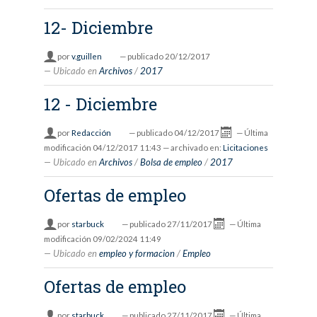
12- Diciembre
por
v.guillen
—
publicado
20/12/2017
Ubicado en
Archivos
/
2017
12 - Diciembre
por
Redacción
—
publicado
04/12/2017
—
Última
modificación
04/12/2017 11:43
— archivado en:
Licitaciones
Ubicado en
Archivos
/
Bolsa de empleo
/
2017
Ofertas de empleo
por
starbuck
—
publicado
27/11/2017
—
Última
modificación
09/02/2024 11:49
Ubicado en
empleo y formacion
/
Empleo
Ofertas de empleo
por
starbuck
—
publicado
27/11/2017
—
Última