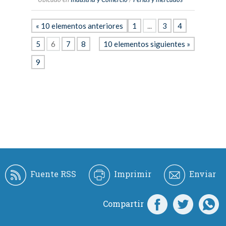
« 10 elementos anteriores
1
...
3
4
5
6
7
8
10 elementos siguientes »
9
Fuente RSS
Imprimir
Enviar
Compartir