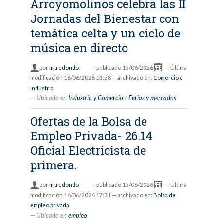
Arroyomolinos celebra las II
Jornadas del Bienestar con
temática celta y un ciclo de
música en directo
por
mj.redondo
—
publicado
15/06/2026
—
Última
modificación
16/06/2026 13:58
— archivado en:
Comercio e
industria
Ubicado en
Industria y Comercio
/
Ferias y mercados
Ofertas de la Bolsa de
Empleo Privada- 26.14
Oficial Electricista de
primera.
por
mj.redondo
—
publicado
15/06/2026
—
Última
modificación
16/06/2026 17:31
— archivado en:
Bolsa de
empleo privada
Ubicado en
empleo