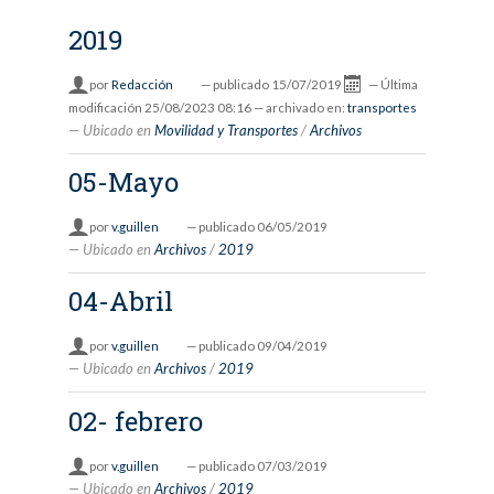
2019
por
Redacción
—
publicado
15/07/2019
—
Última
modificación
25/08/2023 08:16
— archivado en:
transportes
Ubicado en
Movilidad y Transportes
/
Archivos
05-Mayo
por
v.guillen
—
publicado
06/05/2019
Ubicado en
Archivos
/
2019
04-Abril
por
v.guillen
—
publicado
09/04/2019
Ubicado en
Archivos
/
2019
02- febrero
por
v.guillen
—
publicado
07/03/2019
Ubicado en
Archivos
/
2019