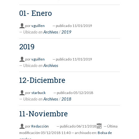
01- Enero
por
v.guillen
—
publicado
11/01/2019
Ubicado en
Archivos
/
2019
2019
por
v.guillen
—
publicado
11/01/2019
Ubicado en
Archivos
12-Diciembre
por
starbuck
—
publicado
05/12/2018
Ubicado en
Archivos
/
2018
11-Noviembre
por
Redacción
—
publicado
06/11/2018
—
Última
modificación
05/12/2018 11:40
— archivado en:
Bolsa de