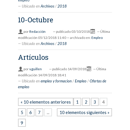
empleo
Ubicado en
Archivos
/
2018
10-Octubre
por
Redacción
—
publicado
03/10/2018
—
Última
modificación
05/12/2018 11:40
— archivado en:
Empleo
Ubicado en
Archivos
/
2018
Artículos
por
v.guillen
—
publicado
14/09/2018
—
Última
modificación
14/09/2018 18:41
Ubicado en
empleo y formacion
/
Empleo
/
Ofertas de
empleo
« 10 elementos anteriores
1
2
3
4
5
6
7
...
10 elementos siguientes »
9