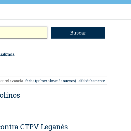
ualizada.
or
relevancia
·
fecha (primero los más nuevos)
·
alfabéticamente
olinos
l contra CTPV Leganés