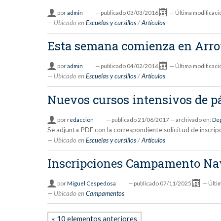
por
admin
—
publicado
03/03/2016
—
Última modificaci
Ubicado en
Escuelas y cursillos
/
Artículos
Esta semana comienza en Arroy
por
admin
—
publicado
04/02/2016
—
Última modificaci
Ubicado en
Escuelas y cursillos
/
Artículos
Nuevos cursos intensivos de pá
por
redaccion
—
publicado
21/06/2017
— archivado en:
De
Se adjunta PDF con la correspondiente solicitud de inscrip
Ubicado en
Escuelas y cursillos
/
Artículos
Inscripciones Campamento Nav
por
Miguel Cespedosa
—
publicado
07/11/2025
—
Últi
Ubicado en
Campamentos
« 10 elementos anteriores