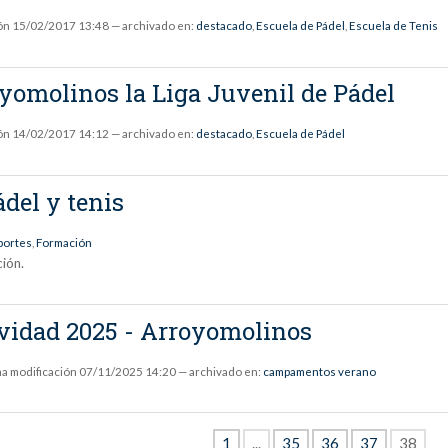
ón
15/02/2017 13:48
— archivado en:
destacado
,
Escuela de Pádel
,
Escuela de Tenis
omolinos la Liga Juvenil de Pádel
ón
14/02/2017 14:12
— archivado en:
destacado
,
Escuela de Pádel
del y tenis
portes
,
Formación
ción.
idad 2025 - Arroyomolinos
ma modificación
07/11/2025 14:20
— archivado en:
campamentos verano
1
...
35
36
37
38