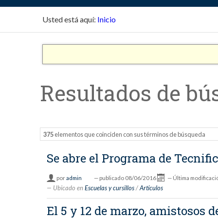
Usted está aquí:
Inicio
Resultados de bú
375
elementos que coinciden con sus términos de búsqueda
Se abre el Programa de Tecnifi
por
admin
—
publicado
08/06/2016
—
Última modificaci
Ubicado en
Escuelas y cursillos
/
Artículos
El 5 y 12 de marzo, amistosos 