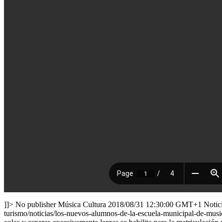
]]>
No publisher
Música
Cultura
2018/08/31 12:30:00 GMT+1
Notici
turismo/noticias/los-nuevos-alumnos-de-la-escuela-municipal-de-musi