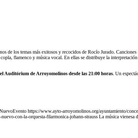
unos de los temas más exitosos y recocidos de Rocío Jurado. Cancione
 copla, flamenco y música vocal. En ellas se distribuye la interpretació
g del Auditórium de Arroyomolinos desde las 21:00 horas
. Un espectác
NuevoEvento
https://www.ayto-arroyomolinos.org/ayuntamiento/conceja
o-nuevo-con-la-orquesta-filarmonica-johann-strauss
La música vienesa de