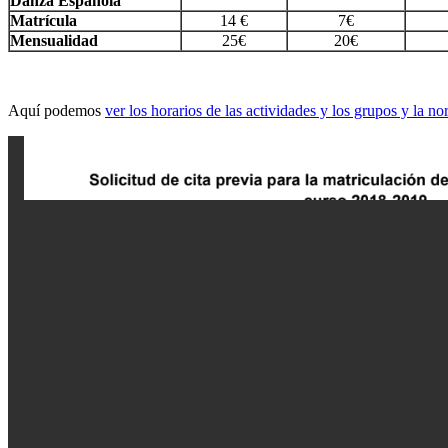
Danza Española
Matrícula
14 €
7€
Mensualidad
25€
20€
Aquí podemos
ver los horarios de las actividades y los grupos y la 