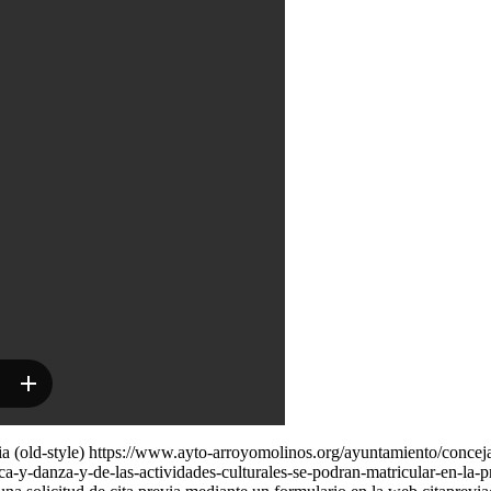
a (old-style)
https://www.ayto-arroyomolinos.org/ayuntamiento/concejal
ca-y-danza-y-de-las-actividades-culturales-se-podran-matricular-en-la