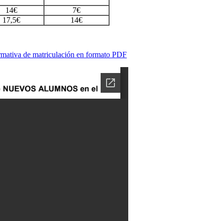
14€
7€
17,5€
14€
normativa de matriculación en formato PDF