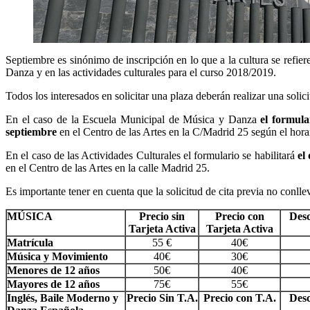
Septiembre es sinónimo de inscripción en lo que a la cultura se ref
Danza y en las actividades culturales para el curso 2018/2019.
Todos los interesados en solicitar una plaza deberán realizar una solic
En el caso de la Escuela Municipal de Música y Danza
el formula
septiembre
en el Centro de las Artes en la C/Madrid 25 según el horar
En el caso de las Actividades Culturales el formulario se habilitará
el
en el Centro de las Artes en la calle Madrid 25.
Es importante tener en cuenta que la solicitud de cita previa no conll
MÚSICA
Precio sin
Precio con
Des
Tarjeta Activa
Tarjeta Activa
Matrícula
55 €
40€
Música y Movimiento
40€
30€
Menores de 12 años
50€
40€
Mayores de 12 años
75€
55€
Inglés, Baile Moderno y
Precio Sin T.A.
Precio con T.A.
Des