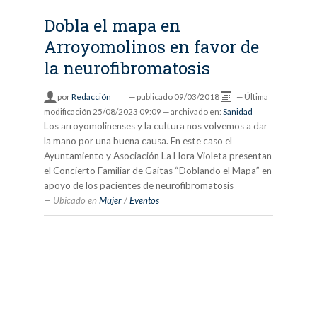
Dobla el mapa en
Arroyomolinos en favor de
la neurofibromatosis
por
Redacción
—
publicado
09/03/2018
—
Última
modificación
25/08/2023 09:09
— archivado en:
Sanidad
Los arroyomolinenses y la cultura nos volvemos a dar
la mano por una buena causa. En este caso el
Ayuntamiento y Asociación La Hora Violeta presentan
el Concierto Familiar de Gaitas “Doblando el Mapa” en
apoyo de los pacientes de neurofibromatosis
Ubicado en
Mujer
/
Eventos