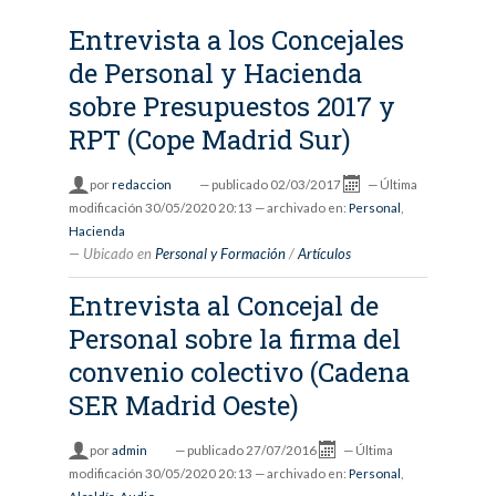
Entrevista a los Concejales
de Personal y Hacienda
sobre Presupuestos 2017 y
RPT (Cope Madrid Sur)
por
redaccion
—
publicado
02/03/2017
—
Última
modificación
30/05/2020 20:13
— archivado en:
Personal
,
Hacienda
Ubicado en
Personal y Formación
/
Artículos
Entrevista al Concejal de
Personal sobre la firma del
convenio colectivo (Cadena
SER Madrid Oeste)
por
admin
—
publicado
27/07/2016
—
Última
modificación
30/05/2020 20:13
— archivado en:
Personal
,