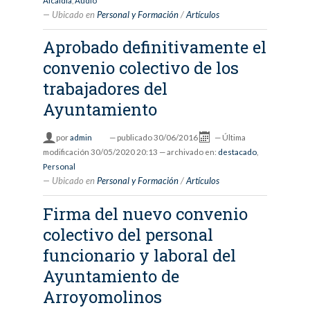
Alcaldía
,
Audio
Ubicado en
Personal y Formación
/
Artículos
Aprobado definitivamente el
convenio colectivo de los
trabajadores del
Ayuntamiento
por
admin
—
publicado
30/06/2016
—
Última
modificación
30/05/2020 20:13
— archivado en:
destacado
,
Personal
Ubicado en
Personal y Formación
/
Artículos
Firma del nuevo convenio
colectivo del personal
funcionario y laboral del
Ayuntamiento de
Arroyomolinos