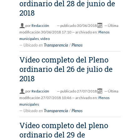
ordinario del 28 de junio de
2018
por
Redacción
—
publicado
30/06/2018
—
Última
modificación
30/06/2018 17:10
— archivado en:
Plenos
municipales
,
vídeo
Ubicado en
Transparencia
/
Plenos
Vídeo completo del Pleno
ordinario del 26 de julio de
2018
por
Redacción
—
publicado
27/07/2018
—
Última
modificación
27/07/2018 10:46
— archivado en:
Plenos
municipales
Ubicado en
Transparencia
/
Plenos
Vídeo completo del pleno
ordinario del 29 de