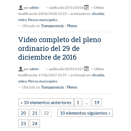
por
admin
—
publicado
25/11/2016
—
Última
modificación
20/02/2018 13:23
— archivado en:
Alcaldía
,
vídeo
,
Plenos municipales
Ubicado en
Transparencia
/
Plenos
Vídeo completo del pleno
ordinario del 29 de
diciembre de 2016
por
admin
—
publicado
02/01/2017
—
Última
modificación
17/02/2017 13:37
— archivado en:
Alcaldía
,
vídeo
,
Plenos municipales
Ubicado en
Transparencia
/
Plenos
« 10 elementos anteriores
1
...
19
20
21
22
10 elementos siguientes »
23
24