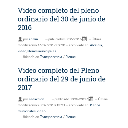
Vídeo completo del pleno
ordinario del 30 de junio de
2016
por
admin
—
publicado
30/06/2016
—
Última
modificación
16/02/2017 09:28
— archivado en:
Alcaldía
,
vídeo
,
Plenos municipales
Ubicado en
Transparencia
/
Plenos
Vídeo completo del Pleno
ordinario del 29 de junio de
2017
por
redaccion
—
publicado
30/06/2017
—
Última
modificación
20/02/2018 13:21
— archivado en:
Plenos
municipales
,
vídeo
Ubicado en
Transparencia
/
Plenos