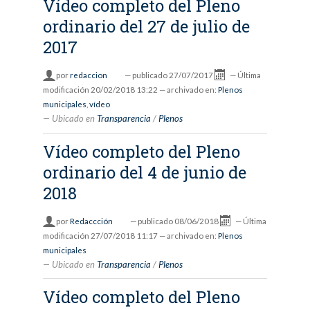
Vídeo completo del Pleno
ordinario del 27 de julio de
2017
por
redaccion
—
publicado
27/07/2017
—
Última
modificación
20/02/2018 13:22
— archivado en:
Plenos
municipales
,
vídeo
Ubicado en
Transparencia
/
Plenos
Vídeo completo del Pleno
ordinario del 4 de junio de
2018
por
Redaccción
—
publicado
08/06/2018
—
Última
modificación
27/07/2018 11:17
— archivado en:
Plenos
municipales
Ubicado en
Transparencia
/
Plenos
Vídeo completo del Pleno