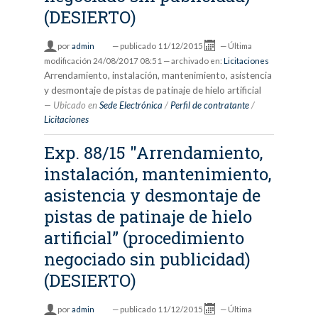
(DESIERTO)
por
admin
—
publicado
11/12/2015
—
Última
modificación
24/08/2017 08:51
— archivado en:
Licitaciones
Arrendamiento, instalación, mantenimiento, asistencia
y desmontaje de pistas de patinaje de hielo artificial
Ubicado en
Sede Electrónica
/
Perfil de contratante
/
Licitaciones
Exp. 88/15 "Arrendamiento,
instalación, mantenimiento,
asistencia y desmontaje de
pistas de patinaje de hielo
artificial” (procedimiento
negociado sin publicidad)
(DESIERTO)
por
admin
—
publicado
11/12/2015
—
Última