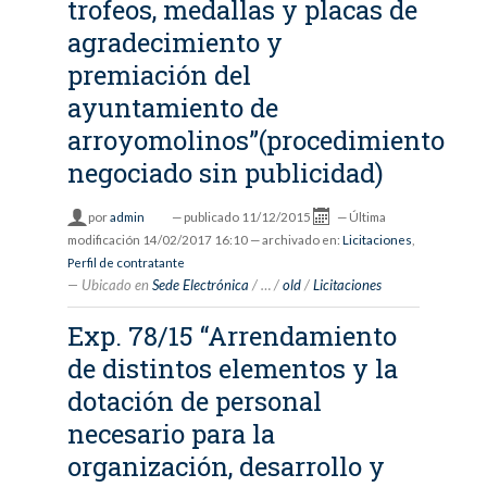
trofeos, medallas y placas de
agradecimiento y
premiación del
ayuntamiento de
arroyomolinos”(procedimiento
negociado sin publicidad)
por
admin
—
publicado
11/12/2015
—
Última
modificación
14/02/2017 16:10
— archivado en:
Licitaciones
,
Perfil de contratante
Ubicado en
Sede Electrónica
/
…
/
old
/
Licitaciones
Exp. 78/15 “Arrendamiento
de distintos elementos y la
dotación de personal
necesario para la
organización, desarrollo y