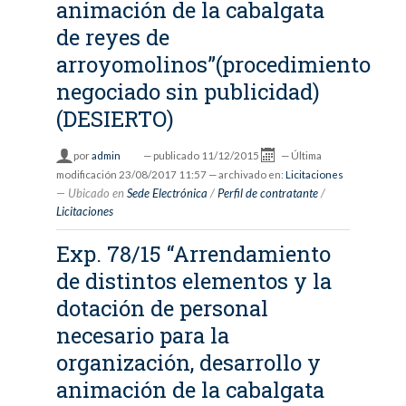
animación de la cabalgata
de reyes de
arroyomolinos”(procedimiento
negociado sin publicidad)
(DESIERTO)
por
admin
—
publicado
11/12/2015
—
Última
modificación
23/08/2017 11:57
— archivado en:
Licitaciones
Ubicado en
Sede Electrónica
/
Perfil de contratante
/
Licitaciones
Exp. 78/15 “Arrendamiento
de distintos elementos y la
dotación de personal
necesario para la
organización, desarrollo y
animación de la cabalgata