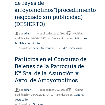
de reyes de
arroyomolinos”(procedimiento
negociado sin publicidad)
(DESIERTO)
por
admin
—
publicado
11/12/2015
—
Última
modificación
14/02/2017 16:10
— archivado en:
Licitaciones
,
Perfil de contratante
Ubicado en
Sede Electrónica
/
…
/
old
/
Licitaciones
Participa en el Concurso de
Belenes de la Parroquia de
Nª Sra. de la Asunción y
Ayto. de Arroyomolinos
por
admin
—
publicado
07/12/2015
—
Última
modificación
14/02/2017 14:12
— archivado en:
Cultura
,
destacado
Ubicado en
Noticias