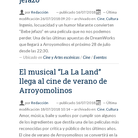
por
Redacción
—
publicado
16/07/2018
—
Última
modificación
26/07/2018 09:20
— archivado en:
Cine
,
Cultura
Ingenio, locuacidad y un humor hilarante convierten
“Bebe jefazo” en una película que no nos podemos
perder. Una de las últimas apuestas de DreamWorks
que llegará a Arroyomolinos el próximo 28 de julio
desde las 22:30.
Ubicado en
Cine y Artes escénicas
/
Cine
/
Eventos
El musical “La La Land”
llega al cine de verano de
Arroyomolinos
por
Redacción
—
publicado
16/07/2018
—
Última
modificación
18/07/2018 10:14
— archivado en:
Cine
,
Cultura
Amor, música, baile y sueños por cumplir son algunos
de los ingredientes que destila una de las películas más
reconocidas por crítica y público de los últimos años.
El cine de verano de Arroyomolinos se convertirá en la