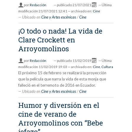
por
Redacción
—
publicado
21/07/2021
—
Última
modificación
21/07/2021 12:41
— archivado en:
Cine
Ubicado en
Cine y Artes escénicas
/
Cine
¡O todo o nada! La vida de
Clare Crockett en
Arroyomolinos
por
Redacción
—
publicado
11/02/2019
—
Última
modificación
11/02/2019 19:03
— archivado en:
Cine
,
Cultura
El próximo 15 de febrero se realizará la proyección
que la película que narra la vida de esta monja que
falleció en el terremoto de 2016 en Ecuador.
Ubicado en
Cine y Artes escénicas
/
Cine
Humor y diversión en el
cine de verano de
Arroyomolinos con “Bebe
jefazo”