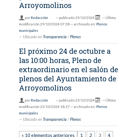
Arroyomolinos
por
Redacción
—
publicado
29/10/2024
—
Última
modificación
29/10/2024 07:38
— archivado en:
Plenos
municipales
Ubicado en
Transparencia
/
Plenos
El próximo 24 de octubre a
las 10:00 horas, Pleno de
extraordinario en el salón de
plenos del Ayuntamiento de
Arroyomolinos
por
Redacción
—
publicado
23/10/2024
—
Última
modificación
23/10/2024 18:37
— archivado en:
Plenos
municipales
Ubicado en
Transparencia
/
Plenos
« 10 elementos anteriores
1
2
3
4