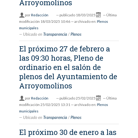
Arroyomolinos
por
Redacción
—
publicado
18/03/2025
—
Última
modificación
18/03/2025 10:46
— archivado en:
Plenos
municipales
Ubicado en
Transparencia
/
Plenos
El próximo 27 de febrero a
las 09:30 horas, Pleno de
ordinario en el salón de
plenos del Ayuntamiento de
Arroyomolinos
por
Redacción
—
publicado
25/02/2025
—
Última
modificación
25/02/2025 13:31
— archivado en:
Plenos
municipales
Ubicado en
Transparencia
/
Plenos
El próximo 30 de enero a las