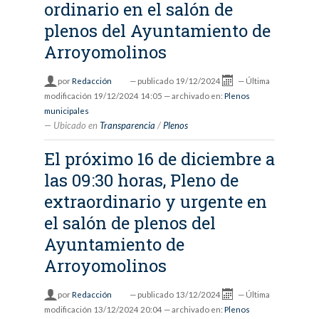
ordinario en el salón de
plenos del Ayuntamiento de
Arroyomolinos
por
Redacción
—
publicado
19/12/2024
—
Última
modificación
19/12/2024 14:05
— archivado en:
Plenos
municipales
Ubicado en
Transparencia
/
Plenos
El próximo 16 de diciembre a
las 09:30 horas, Pleno de
extraordinario y urgente en
el salón de plenos del
Ayuntamiento de
Arroyomolinos
por
Redacción
—
publicado
13/12/2024
—
Última
modificación
13/12/2024 20:04
— archivado en:
Plenos